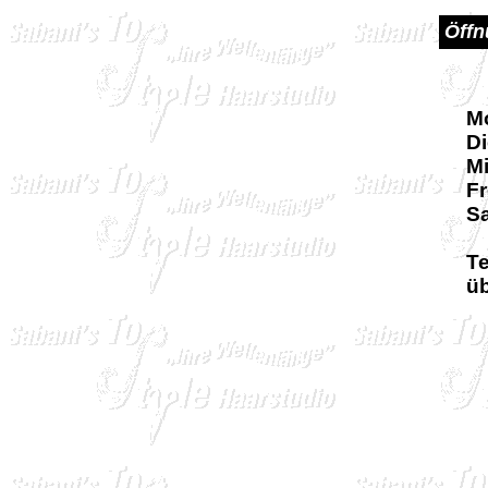
Öffn
M
D
M
Fr
S
T
üb